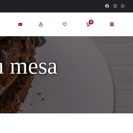
0
u mesa